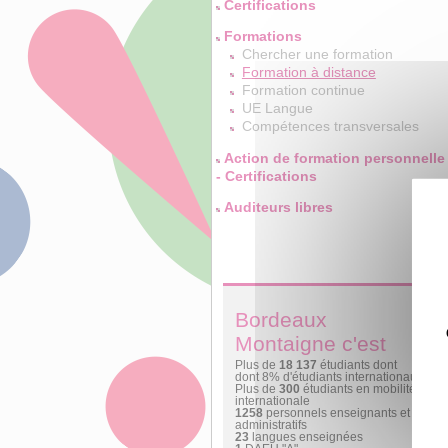
Certifications
Formations
Chercher une formation
Formation à distance
Formation continue
UE Langue
Compétences transversales
Action de formation personnelle
- Certifications
Auditeurs libres
Bordeaux
Montaigne c'est
Plus de
18 137
étudiants dont
dont 8% d'étudiants internationaux
Plus de
300
étudiants en mobilité
internationale
1258
personnels enseignants et
administratifs
23
langues enseignées