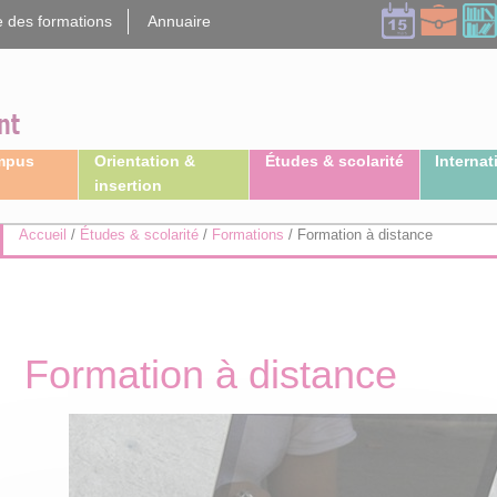
 des formations
Annuaire
ampus
Orientation &
Études & scolarité
Internat
insertion
Accueil
/
Études & scolarité
/
Formations
/
Formation à distance
Formation à distance