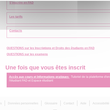
S'inscrire
en FAD
Les tarifs
Contacts
QUESTIONS sur les Inscriptions et Droits des étudiants en FAD
QUESTIONS sur les examens
Une fois que vous êtes inscrit
Accès aux cours et Informations pratiques
: Tutoriel de la plateforme d'
l'étudiant FAD et Espace étudiant
es
Données personnelles
Glossaire
Contact
Aide
Accessibilit