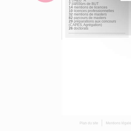
1
DAEU
"A"
7
parcours de BUT
14
mentions de licences
10
licences professionnelles
32
mentions de masters
82
parcours de masters
29
préparations aux concours
(CAPES, Agrégation)
26
doctorats
Plan du site
Mentions légal