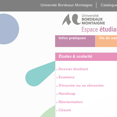
Gestion des cookies
Université Bordeaux Montaigne
Catalogue
Infos pratiques
Vie de c
Études & scolarité
Dossier étudiant
Examens
S'inscrire ou se réinscrire
Handicap
Réorientation
Césure