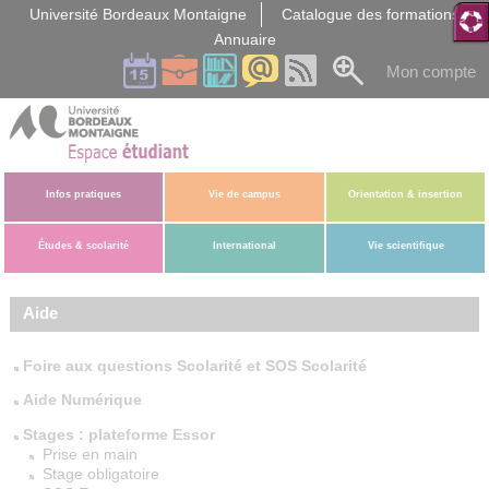
Gestion des cookies
Université Bordeaux Montaigne
Catalogue des formations
Annuaire
Mon compte
Infos pratiques
Vie de campus
Orientation & insertion
Études & scolarité
International
Vie scientifique
Aide
Foire aux questions Scolarité et SOS Scolarité
Aide Numérique
Stages : plateforme Essor
Prise en main
Stage obligatoire