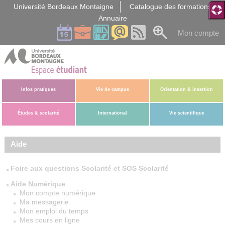
Gestion des cookies
Université Bordeaux Montaigne
Catalogue des formations
Annuaire
Mon compte
Infos pratiques
Vie de campus
Orientation & insertion
Études & scolarité
International
Vie scientifique
Aide
Foire aux questions Scolarité et SOS Scolarité
Aide Numérique
Mon compte numérique
Ma messagerie
Mon emploi du temps
Mes cours en ligne