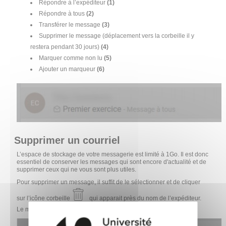
Répondre à l’expéditeur
(1)
Répondre à tous
(2)
Transférer le message
(3)
Supprimer le message (déplacement vers la corbeille il y
restera pendant 30 jours)
(4)
Marquer comme non lu
(5)
Ajouter un marqueur
(6)
Supprimer un courriel
L’espace de stockage de votre messagerie est limité à 1Go. Il est donc
essentiel de conserver les messages qui sont encore d'actualité et de
supprimer ceux qui ne vous sont plus utiles.
Pour supprimer un message, il suffit de le sélectionner et de cliquer
sur l’icône corbeille
qui apparait près du nom de l’expéditeur.
Le message est alors déplacé dans la corbeille.