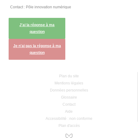
Contact : Pôle innovation numérique
J'ai la réponse à ma
question
Je n'ai pas la réponse à ma
question
Plan du site
Mentions légales
Données personnelles
Glossaire
Contact
Aide
Accessibilité : non conforme
Plan d'accès