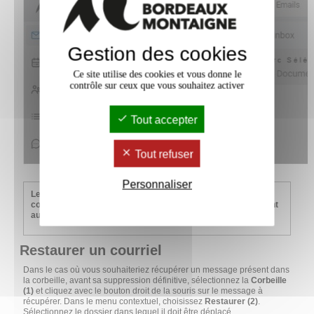
Gestion des cookies
Ce site utilise des cookies et vous donne le
contrôle sur ceux que vous souhaitez activer
Tout accepter
Tout refuser
Personnaliser
Le dossier Corbeille stocke par défaut pendant 30 jours les
courriels marqués pour suppression, puis ces messages sont
automatiquement supprimés.
Restaurer un courriel
Dans le cas où vous souhaiteriez récupérer un message présent dans
la corbeille, avant sa suppression définitive, sélectionnez la
Corbeille
(1)
et cliquez avec le bouton droit de la souris sur le message à
récupérer. Dans le menu contextuel, choisissez
Restaurer (2)
.
Sélectionnez le dossier dans lequel il doit être déplacé.