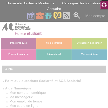
Gestion des cookies
Université Bordeaux Montaigne
Catalogue des formations
Annuaire
Mon compte
Infos pratiques
Vie de campus
Orientation & insertion
Études & scolarité
International
Vie scientifique
Aide
Foire aux questions Scolarité et SOS Scolarité
Aide Numérique
Mon compte numérique
Ma messagerie
Mon emploi du temps
Mes cours en ligne