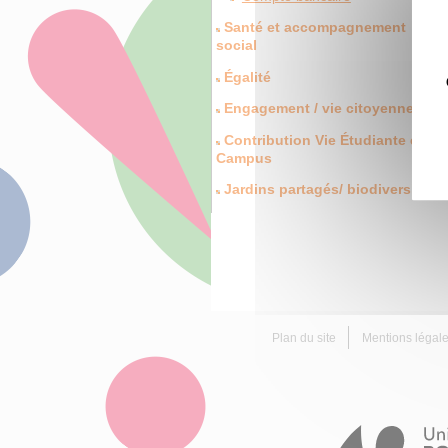
Santé et accompagnement
social
Égalité
Engagement / vie citoyenne
Contribution Vie Étudiante et de
Campus
Jardins partagés/ biodiversité
Plan du site
Mentions légal