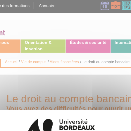
 des formations
Annuaire
ampus
Orientation &
Études & scolarité
Internat
insertion
Accueil
/
Vie de campus
/
Aides financières
/
Le droit au compte bancaire
Le droit au compte bancai
Vous avez des difficultés pour ouvrir 
La banque peut refuser l'ouverture du compte sans avoir à donner de raison ma
vous indiquera alors comment obtenir la désignation d'office d'une banque o
Banque de France", vous sera ouvert avec un service bancaire de base.