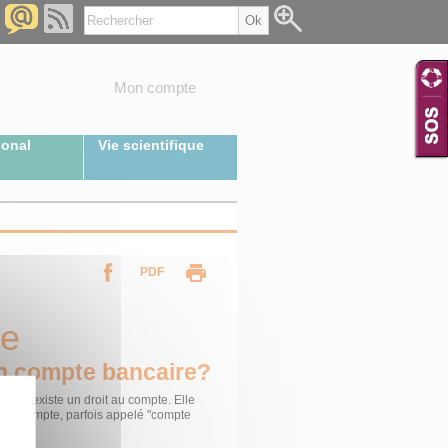
Mon compte
ional
Vie scientifique
PDF
re
un compte bancaire?
is il existe un droit au compte. Elle
ù un compte, parfois appelé "compte