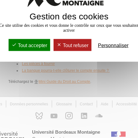
Toute personne physique, domici
Gestion des cookies
compte courant a droit à l'ouve
Consultez le site
Les Clés de la 
Ce site utilise des cookies et vous donne le contrôle sur ceux que vous souhaite
Bancaire Française pour plus d'info
activer
bancaire de base, des guides, des 
Tout accepter
Tout refuser
Personnaliser
Qui peut bénéficier du droit au compte ?
Comment procéder ?
Les pièces à fournir
La banque pourra-t-elle clôturer le compte ensuite ?
Téléchargez le
Mini Guide du Droit au Compte
.
es
Données personnelles
Glossaire
Contact
Aide
Accessibilit
Université Bordeaux Montaigne