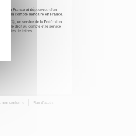
liée en France et dépourvue d'un
rture d'un compte bancaire en France
.
Banque
, un service de la Fédération
z
s sur le droit au compte et le service
modèles de lettres...
é : non conforme
Plan d'accès