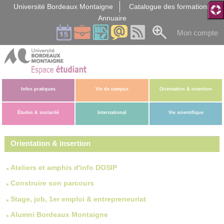
Gestion des cookies
Université Bordeaux Montaigne
Catalogue des formations
Annuaire
Mon compte
Infos pratiques
Vie de campus
Orientation & insertion
Études & scolarité
International
Vie scientifique
Orientation & insertion
Ateliers et amphis d'info DOSIP
Construire son parcours
Stage, job, 1er emploi & entrepreneuriat
Alumni Bordeaux Montaigne