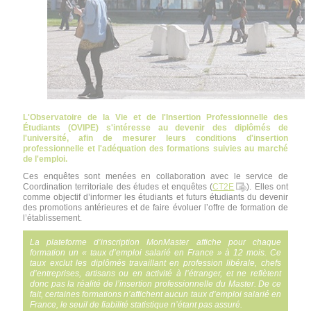
L'Observatoire de la Vie et de l'Insertion Professionnelle des
Étudiants (OVIPE) s'intéresse au devenir des diplômés de
l'université, afin de mesurer leurs conditions d'insertion
professionnelle et l'adéquation des formations suivies au marché
de l'emploi.
Ces enquêtes sont menées en collaboration avec le service de
Coordination territoriale des études et enquêtes (
CT2E
). Elles ont
comme objectif d’informer les étudiants et futurs étudiants du devenir
des promotions antérieures et de faire évoluer l’offre de formation de
l’établissement.
La plateforme d’inscription MonMaster affiche pour chaque
formation un « taux d’emploi salarié en France » à 12 mois. Ce
taux exclut les diplômés travaillant en profession libérale, chefs
d’entreprises, artisans ou en activité à l’étranger, et ne reflètent
donc pas la réalité de l’insertion professionnelle du Master. De ce
fait, certaines formations n’affichent aucun taux d’emploi salarié en
France, le seuil de fiabilité statistique n’étant pas assuré.