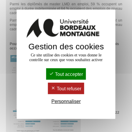
Parmi les diplômés de master LMD en emploi, 59 % occupent un
emploi à durée indéterminée et 64 % occupent des emplois de niveau
cadre. 52 % travaillent en Nouvelle-Aquitaine.
Parmi les diplômés de master
MEEF
en emploi, 90 % occupent un
emploi à durée indéterminée et 93 % occupent des emplois de niveau
cadre. 44 % travaillent en Nouvelle-Aquitaine.
Pour accéder aux résultats des enquêtes et à la liste des emplois
Gestion des cookies
occupés par les diplômés, cliquer sur l'image :
Ce site utilise des cookies et vous donne le
contrôle sur ceux que vous souhaitez activer
Tout accepter
Tout refuser
Personnaliser
Master -
promotion 2022