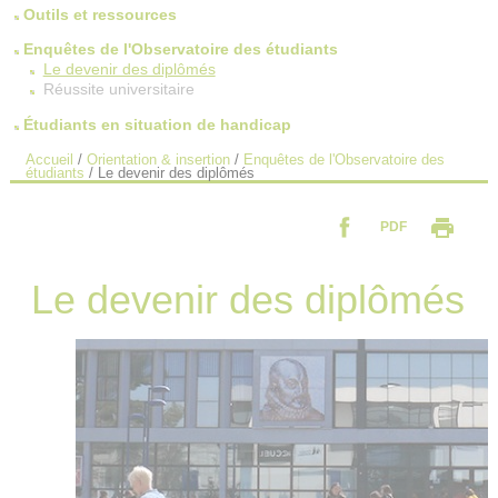
Outils et ressources
Enquêtes de l'Observatoire des étudiants
Le devenir des diplômés
Réussite universitaire
Étudiants en situation de handicap
Accueil
/
Orientation & insertion
/
Enquêtes de l'Observatoire des
étudiants
/
Le devenir des diplômés
PDF
Le devenir des diplômés