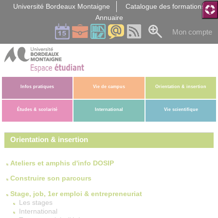
Gestion des cookies
Université Bordeaux Montaigne
Catalogue des formations
Annuaire
Mon compte
Infos pratiques
Vie de campus
Orientation & insertion
Études & scolarité
International
Vie scientifique
Orientation & insertion
Ateliers et amphis d'info DOSIP
Construire son parcours
Stage, job, 1er emploi & entrepreneuriat
Les stages
International