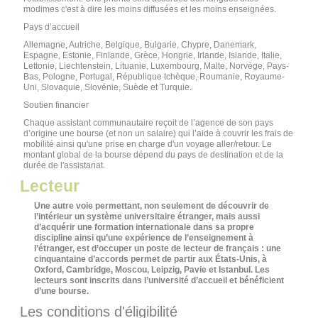
modimes c'est à dire les moins diffusées et les moins enseignées.
Pays d’accueil
Allemagne, Autriche, Belgique, Bulgarie, Chypre, Danemark,
Espagne, Estonie, Finlande, Grèce, Hongrie, Irlande, Islande, Italie,
Lettonie, Liechtenstein, Lituanie, Luxembourg, Malte, Norvège, Pays-
Bas, Pologne, Portugal, République tchèque, Roumanie, Royaume-
Uni, Slovaquie, Slovénie, Suède et Turquie.
Soutien financier
Chaque assistant communautaire reçoit de l’agence de son pays
d’origine une bourse (et non un salaire) qui l’aide à couvrir les frais de
mobilité ainsi qu'une prise en charge d'un voyage aller/retour. Le
montant global de la bourse dépend du pays de destination et de la
durée de l'assistanat.
Lecteur
Une autre voie permettant, non seulement de découvrir de
l’intérieur un système universitaire étranger, mais aussi
d’acquérir une formation internationale dans sa propre
discipline ainsi qu’une expérience de l’enseignement à
l’étranger, est d’occuper un poste de lecteur de français : une
cinquantaine d’accords permet de partir aux États-Unis, à
Oxford, Cambridge, Moscou, Leipzig, Pavie et Istanbul. Les
lecteurs sont inscrits dans l’université d’accueil et bénéficient
d’une bourse.
Les conditions d'éligibilité