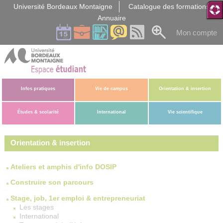
Gestion des cookies
Université Bordeaux Montaigne
Catalogue des formations
Annuaire
Mon compte
Infos pratiques
Vie de campus
Orientation & insertion
Études & scolarité
International
Vie scientifique
Orientation & insertion
Ateliers et amphis d'info DOSIP
Construire son parcours
Stage, job, 1er emploi & entrepreneuriat
Les stages
International