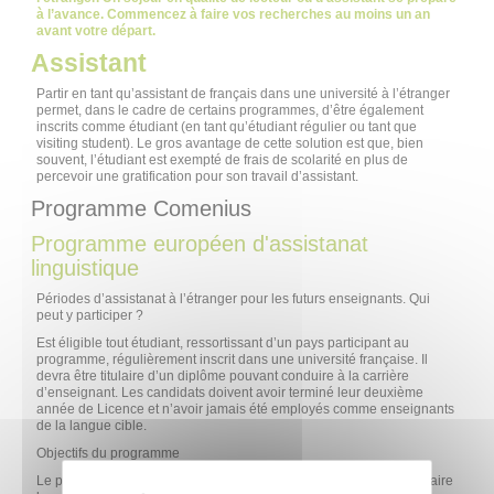
à l’avance. Commencez à faire vos recherches au moins un an
avant votre départ.
Assistant
Partir en tant qu’assistant de français dans une université à l’étranger
permet, dans le cadre de certains programmes, d’être également
inscrits comme étudiant (en tant qu’étudiant régulier ou tant que
visiting student). Le gros avantage de cette solution est que, bien
souvent, l’étudiant est exempté de frais de scolarité en plus de
percevoir une gratification pour son travail d’assistant.
Programme Comenius
Programme européen d'assistanat
linguistique
Périodes d’assistanat à l’étranger pour les futurs enseignants. Qui
peut y participer ?
Est éligible tout étudiant, ressortissant d’un pays participant au
programme, régulièrement inscrit dans une université française. Il
devra être titulaire d’un diplôme pouvant conduire à la carrière
d’enseignant. Les candidats doivent avoir terminé leur deuxième
année de Licence et n’avoir jamais été employés comme enseignants
de la langue cible.
Objectifs du programme
Le programme Comenius permet aux enseignants de demain de faire