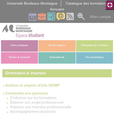
Gestion des cookies
Université Bordeaux Montaigne
Catalogue des formations
Annuaire
Mon compte
Infos pratiques
Vie de campus
Orientation & insertion
Études & scolarité
International
Vie scientifique
Orientation & insertion
Ateliers et amphis d'info DOSIP
Construire son parcours
S'informer sur les formations
Élaborer son projet professionnel
Préparer son insertion professionnelle
Accompagnement doctorant