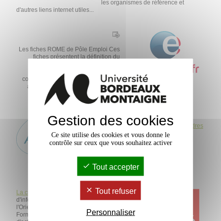
les organismes de référence et
d'autres liens internet utiles...
Les fiches ROME de Pôle Emploi Ces
fiches présentent la définition du
métier, les conditions générales
d'exercice, la formation, les
compétences communes de l'emploi
ainsi que les spécificités du métier.
Gestion des cookies
L'association pour l'emploi des cadres
(APEC)
Marché de l'emploi
Ce site utilise des cookies et vous donne le
présenté en fonction du secteur
contrôle sur ceux que vous souhaitez activer
professionnel. Salaire, fonction,
régions, pays ...
Tout accepter
Tout refuser
La cité des métiers
Plateforme
d'information dans les domaines de
l'Orientation, de la reconversion, de la
Personnaliser
Formation, de l'Emploi et de la Création